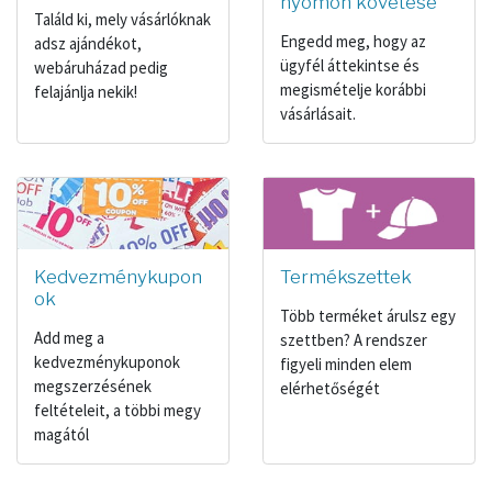
nyomon követése
Találd ki, mely vásárlóknak
Engedd meg, hogy az
adsz ajándékot,
ügyfél áttekintse és
webáruházad pedig
megismételje korábbi
felajánlja nekik!
vásárlásait.
Kedvezménykupon
Termékszettek
ok
Több terméket árulsz egy
Add meg a
szettben? A rendszer
kedvezménykuponok
figyeli minden elem
megszerzésének
elérhetőségét
feltételeit, a többi megy
magától