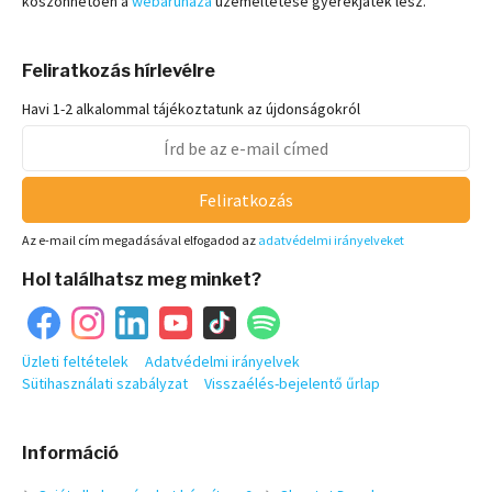
köszönhetően a
webáruháza
üzemeltetése gyerekjáték lesz.
Feliratkozás hírlevélre
Havi 1-2 alkalommal tájékoztatunk az újdonságokról
Feliratkozás
Az e-mail cím megadásával elfogadod az
adatvédelmi irányelveket
Hol találhatsz meg minket?
Üzleti feltételek
Adatvédelmi irányelvek
Sütihasználati szabályzat
Visszaélés-bejelentő űrlap
Információ