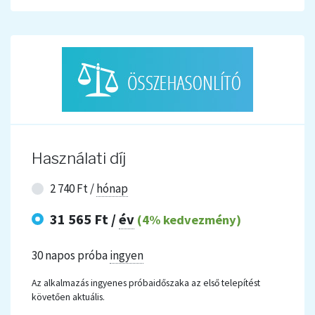
Használati díj
2 740 Ft /
hónap
31 565 Ft /
év
(4% kedvezmény)
30 napos próba
ingyen
Az alkalmazás ingyenes próbaidőszaka az első telepítést
követően aktuális.