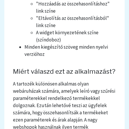
"Hozzáadás az összehasonlításhoz"
link színe
"Eltávolítás az összehasonlításból"
link színe
A widget környezetének színe
(színdoboz)
Minden kiegészítő szöveg minden nyelvi
verzióhoz
Miért válaszd ezt az alkalmazást?
A tartozék különösen alkalmas olyan
webáruházak számára, amelyek leíró vagy szűrési
paraméterekkel rendelkező termékekkel
dolgoznak. Ezután lehetővé teszi az ügyfelek
számára, hogy összehasonlítsák a termékeket
ezen paraméterek és árak alapján.
A nagy
webshopok használnak ilyen termék