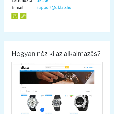
Létrehozta
dkLAB
E-mail
support@dklab.hu
Hogyan néz ki az alkalmazás?