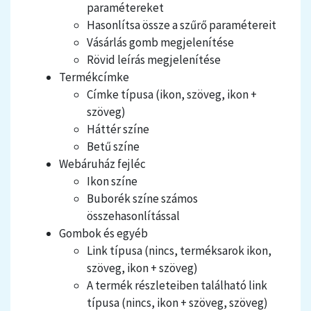
paramétereket
Hasonlítsa össze a szűrő paramétereit
Vásárlás gomb megjelenítése
Rövid leírás megjelenítése
Termékcímke
Címke típusa (ikon, szöveg, ikon +
szöveg)
Háttér színe
Betű
színe
Webáruház fejléc
Ikon színe
Buborék színe számos
összehasonlítással
Gombok és egyéb
Link típusa (nincs, terméksarok ikon,
szöveg, ikon + szöveg)
A termék részleteiben található link
típusa (nincs, ikon + szöveg, szöveg)