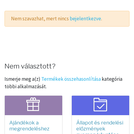
Nem szavazhat, mert nincs
bejelentkezve
.
Nem választott?
Ismerje meg a(z)
Termékek összehasonlítása
kategória
többi alkalmazását.
Ajándékok a
Állapot és rendelési
megrendeléshez
előzmények