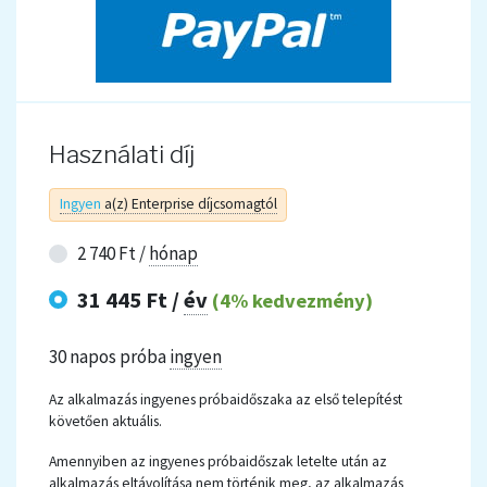
Használati díj
Ingyen
a(z) Enterprise díjcsomagtól
2 740 Ft /
hónap
31 445 Ft /
év
(4% kedvezmény)
30 napos próba
ingyen
Az alkalmazás ingyenes próbaidőszaka az első telepítést
követően aktuális.
Amennyiben az ingyenes próbaidőszak letelte után az
alkalmazás eltávolítása nem történik meg, az alkalmazás