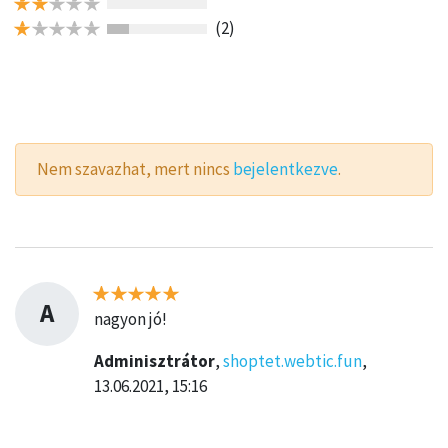
(2)
Nem szavazhat, mert nincs
bejelentkezve
.
A
nagyon jó!
Adminisztrátor
,
shoptet.webtic.fun
,
13.06.2021, 15:16