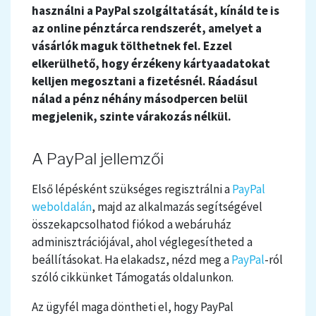
használni a PayPal szolgáltatását, kínáld te is
az online pénztárca rendszerét, amelyet a
vásárlók maguk tölthetnek fel. Ezzel
elkerülhető, hogy érzékeny kártyaadatokat
kelljen megosztani a fizetésnél. Ráadásul
nálad a pénz néhány másodpercen belül
megjelenik, szinte várakozás nélkül.
A PayPal jellemzői
Első lépésként szükséges regisztrálni a
PayPal
weboldalán
, majd az alkalmazás segítségével
összekapcsolhatod fiókod a webáruház
adminisztrációjával, ahol véglegesítheted a
beállításokat. Ha elakadsz, nézd meg a
PayPal
-ról
szóló cikkünket Támogatás oldalunkon.
Az ügyfél maga döntheti el, hogy PayPal