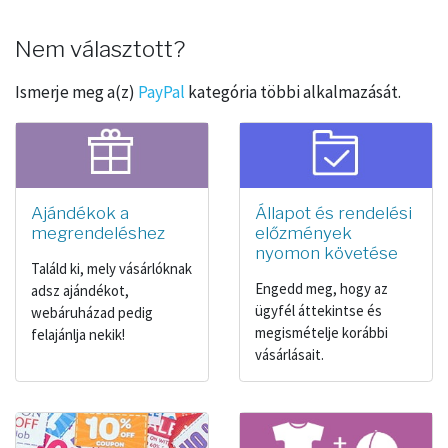
Nem választott?
Ismerje meg a(z)
PayPal
kategória többi alkalmazását.
Ajándékok a
Állapot és rendelési
megrendeléshez
előzmények
nyomon követése
Találd ki, mely vásárlóknak
Engedd meg, hogy az
adsz ajándékot,
ügyfél áttekintse és
webáruházad pedig
megismételje korábbi
felajánlja nekik!
vásárlásait.