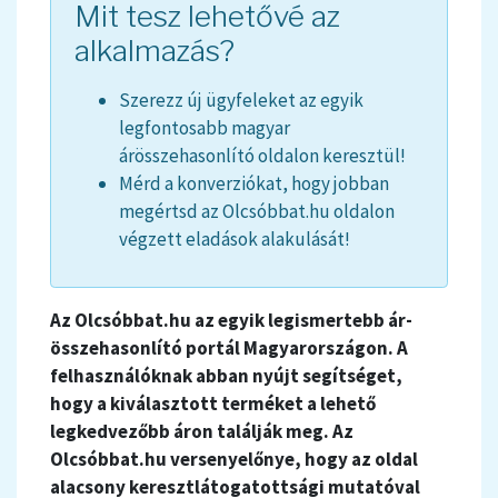
Mit tesz lehetővé az
alkalmazás?
Szerezz új ügyfeleket az egyik
legfontosabb magyar
árösszehasonlító oldalon keresztül!
Mérd a konverziókat, hogy jobban
megértsd az Olcsóbbat.hu oldalon
végzett eladások alakulását!
Az Olcsóbbat.hu az egyik legismertebb ár-
összehasonlító portál Magyarországon. A
felhasználóknak abban nyújt segítséget,
hogy a kiválasztott terméket a lehető
legkedvezőbb áron találják meg. Az
Olcsóbbat.hu versenyelőnye, hogy az oldal
alacsony keresztlátogatottsági mutatóval