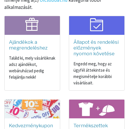
Ismerje meg a(z)
Olcsóbbat.hu
kategória többi
alkalmazását.
Ajándékok a
Állapot és rendelési
megrendeléshez
előzmények
nyomon követése
Találd ki, mely vásárlóknak
Engedd meg, hogy az
adsz ajándékot,
ügyfél áttekintse és
webáruházad pedig
megismételje korábbi
felajánlja nekik!
vásárlásait.
Kedvezménykupon
Termékszettek