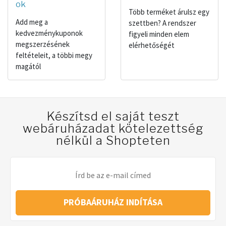
ok
Több terméket árulsz egy
Add meg a
szettben? A rendszer
kedvezménykuponok
figyeli minden elem
megszerzésének
elérhetőségét
feltételeit, a többi megy
magától
Készítsd el saját teszt
webáruházadat kötelezettség
nélkül a Shopteten
PRÓBAÁRUHÁZ INDÍTÁSA