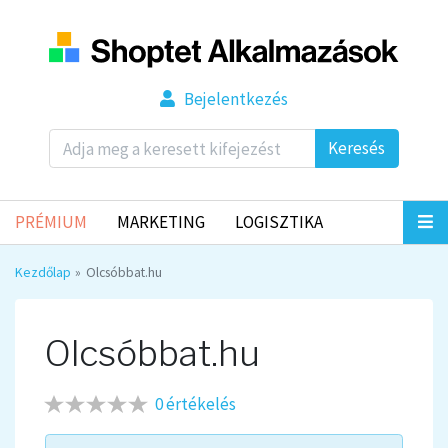
Bejelentkezés
Keresés
PRÉMIUM
MARKETING
LOGISZTIKA
Kezdőlap
Olcsóbbat.hu
Olcsóbbat.hu
0 értékelés