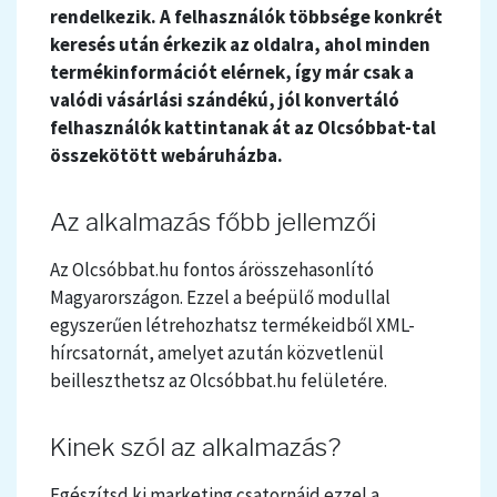
rendelkezik. A felhasználók többsége konkrét
keresés után érkezik az oldalra, ahol minden
termékinformációt elérnek, így már csak a
valódi vásárlási szándékú, jól konvertáló
felhasználók kattintanak át az Olcsóbbat-tal
összekötött webáruházba.
Az alkalmazás főbb jellemzői
Az Olcsóbbat.hu fontos árösszehasonlító
Magyarországon. Ezzel a beépülő modullal
egyszerűen létrehozhatsz termékeidből XML-
hírcsatornát, amelyet azután közvetlenül
beilleszthetsz az Olcsóbbat.hu felületére.
Kinek szól az alkalmazás?
Egészítsd ki marketing csatornáid ezzel a