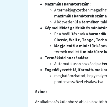
Maximális karakterszám:
A termékjegyzetben megadhat
maximális karakterek szám
A közvetlenül a
terméken
talá
Képmelléklet galériák és miniatű
Ez a beállítás csak a
harmadik 
Classic, Waltz, Tango, Tech
Megjeleníti a miniatűr
képme
termék melletti
miniatűrre
k
Termékkód hozzáadása:
Automatikusan hozzáadja a
te
Engedélyezett fájlformátumok be
meghatározhatod, hogy milyen 
pontosvesszővel elválasztva
Színek
Az alkalmazás különböző ablakaihoz többfél