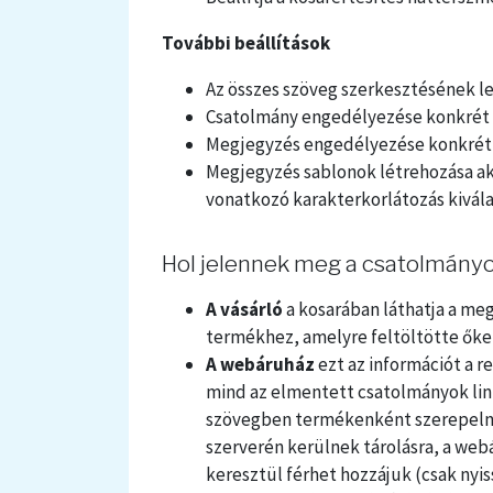
További beállítások
Az összes szöveg szerkesztésének l
Csatolmány engedélyezése konkré
Megjegyzés engedélyezése konkré
Megjegyzés sablonok létrehozása ak
vonatkozó karakterkorlátozás kivál
Hol jelennek meg a csatolmány
A vásárló
a kosarában láthatja a meg
termékhez, amelyre feltöltötte őke
A webáruház
ezt az információt a r
mind az elmentett csatolmányok link
szövegben termékenként szerepelne
szerverén kerülnek tárolásra, a we
keresztül férhet hozzájuk (csak nyi