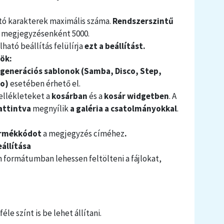
ó karakterek maximális száma.
Rendszerszintű
a
megjegyzésenként 5000.
lható beállítás felülírja
ezt a beállítást.
rök:
generációs sablonok (Samba, Disco, Step,
no)
esetében érhető el.
llékleteket a
kosárban
és a
kosár widgetben
. A
attintva
megnyílik
a galéria a csatolmányokkal
.
rmékkódot
a megjegyzés címéhez
.
állítása
formátumban lehessen feltölteni a fájlokat,
e színt is be lehet állítani.