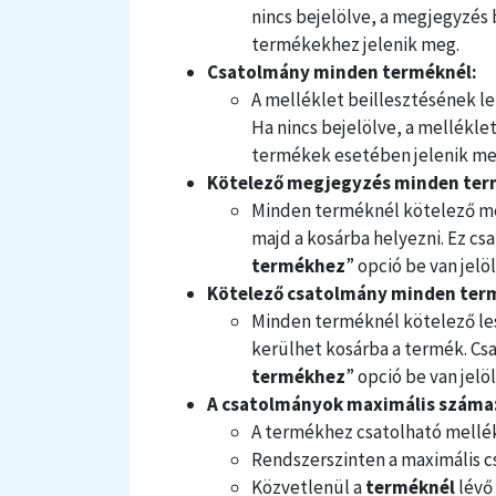
nincs bejelölve, a megjegyzés 
termékekhez jelenik meg.
Csatolmány minden terméknél:
A melléklet beillesztésének 
Ha nincs bejelölve, a mellékle
termékek esetében jelenik me
Kötelező megjegyzés minden ter
Minden terméknél kötelező meg
majd a kosárba helyezni. Ez cs
termékhez
” opció be van jelöl
Kötelező csatolmány minden ter
Minden terméknél kötelező les
kerülhet kosárba a termék. Csa
termékhez
” opció be van jelöl
A csatolmányok maximális száma
A termékhez csatolható mellé
Rendszerszinten a maximális 
Közvetlenül a
terméknél
lévő