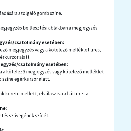
áadására szolgáló gomb színe.
megjegyzés beillesztési ablakban a megjegyzés
egyzés/csatolmány esetében:
elező megjegyzés vagy a kötelező melléklet üres,
érkurzor alatt.
jegyzés/csatolmány esetében:
ha a kötelező megjegyzés vagy kötelező melléklet
 színe egérkurzor alatt.
k kerete mellett, elválasztva a hátteret a
ne:
tetés szövegének színét.
ét.