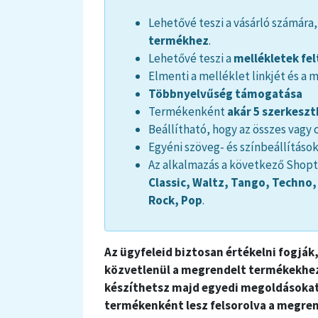
Lehetővé teszi a vásárló számára
termékhez
.
Lehetővé teszi a
mellékletek fel
Elmenti a melléklet linkjét és a
Többnyelvűség támogatása
Termékenként
akár 5 szerkesz
Beállítható, hogy az összes vagy
Egyéni szöveg- és színbeállításo
Az alkalmazás a következő Shopt
Classic, Waltz, Tango, Techno,
Rock, Pop
.
Az ügyfeleid biztosan értékelni fogják
közvetlenül a megrendelt termékekhez
készíthetsz majd egyedi megoldásokat,
termékenként lesz felsorolva a megre