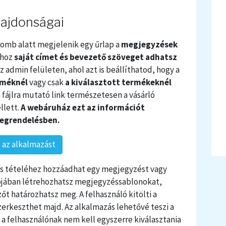
lajdonságai
gomb alatt megjelenik egy űrlap a
megjegyzések
phoz
saját címet és bevezető szöveget adhatsz
 admin felületen, ahol azt is beállíthatod, hogy a
rméknél
vagy csak
a kiválasztott termékeknél
 fájlra mutató link természetesen a vásárló
llett.
A webáruház ezt az információt
egrendelésben.
az alkalmazást
s tételéhez hozzáadhat egy megjegyzést vagy
iójában létrehozhatsz megjegyzéssablonokat,
t határozhatsz meg. A felhasználó kitölti a
erkeszthet majd. Az alkalmazás lehetővé teszi a
y a felhasználónak nem kell egyszerre kiválasztania