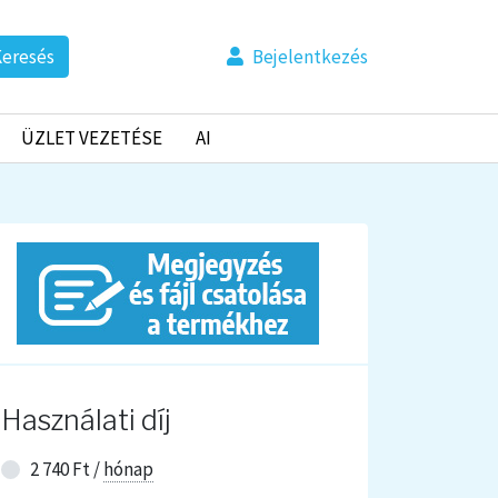
eresés
Bejelentkezés
ÜZLET VEZETÉSE
AI
Használati díj
2 740 Ft /
hónap