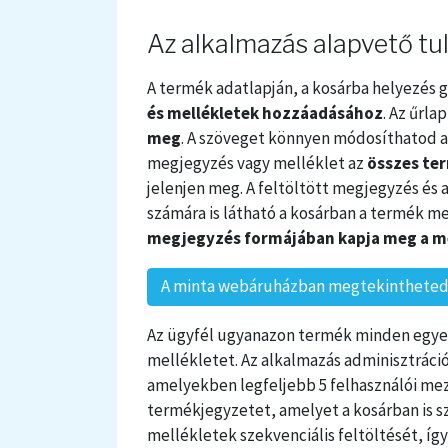
Az alkalmazás alapvető tu
A termék adatlapján, a kosárba helyezés 
és mellékletek hozzáadásához
. Az űrla
meg
. A szöveget könnyen módosíthatod az
megjegyzés vagy melléklet az
összes te
jelenjen meg. A feltöltött megjegyzés és a
számára is látható a kosárban a termék me
megjegyzés formájában kapja meg a m
A minta webáruházban megtekintheted 
Az ügyfél ugyanazon termék minden egye
mellékletet. Az alkalmazás adminisztrác
amelyekben legfeljebb 5 felhasználói mező
termékjegyzetet, amelyet a kosárban is sz
mellékletek szekvenciális feltöltését, íg