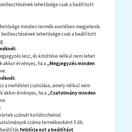
beillesztésének lehetősége csak a beállított
lehetősége minden termék esetében megjelenik.
t beillesztésének lehetősége csak a beállított
g.
méknél:
jegyzés lesz, és kitöltése nélkül nem lehet
ak akkor érvényes, ha a
„Megjegyzés minden
ve.
méknél:
z a melléklet csatolása, amely nélkül nem
k akkor érvényes, ha a
„Csatolmány minden
ve.
:
kletek számát korlátozhatod.
csatolmányok száma termékenként 5 db.
 beállítás
felülírja ezt a beállítást
.