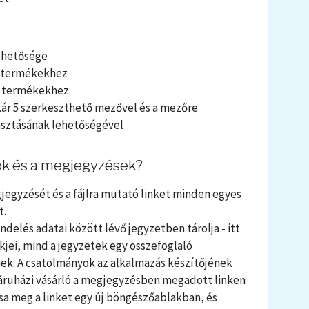
ehetősége
t termékekhez
t termékekhez
ár 5 szerkeszthető mezővel és a mezőre
asztásának lehetőségével
ok és a megjegyzések?
jegyzését és a fájlra mutató linket minden egyes
t.
endelés adatai között lévő jegyzetben tárolja - itt
jei, mind a jegyzetek egy összefoglaló
k. A csatolmányok az alkalmazás készítőjének
báruházi vásárló a megjegyzésben megadott linken
ssa meg a linket egy új böngészőablakban, és