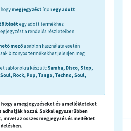
, hogy
megjegyzést
írjon
egy adott
töltését
egy adott termékhez
 megjegyzést a rendelés részleteiben
thető mező
a sablon használata esetén
 csak bizonyos termékekhez jelenjen meg
k
et sablonokra készült:
Samba, Disco, Step,
 Soul, Rock, Pop, Tango, Techno, Soul,
, hogy a megjegyzéseket és a mellékleteket
 adhatják hozzá. Sokkal egyszerűbben
 mivel az összes megjegyzés és melléklet
ndelésben.