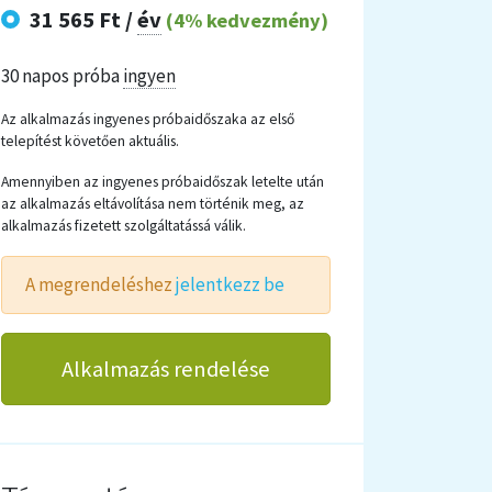
31 565 Ft /
év
(4% kedvezmény)
30 napos próba
ingyen
Az alkalmazás ingyenes próbaidőszaka az első
telepítést követően aktuális.
Amennyiben az ingyenes próbaidőszak letelte után
az alkalmazás eltávolítása nem történik meg, az
alkalmazás fizetett szolgáltatássá válik.
A megrendeléshez
jelentkezz be
Alkalmazás rendelése