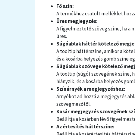
Fő szín:
A termékhez csatolt melléklet hozz
Üres megjegyzés:
A figyelmeztető szöveg színe, ha a 
üres.
Súgóablak háttér kötelező megj
A tooltip háttérszíne, amikor a köt
és a kosárba helyezés gomb színe eg
Súgóablak szövege kötelező meg
A tooltip (súgó) szövegének színe, 
hiányzik, és a kosárba helyezés gomb
Színárnyék a megjegyzéshez:
Árnyékot ad hozzá a megjegyzés abla
szövegmezőtől.
Kosár megjegyzés szövegének szí
Beállítja a kosárban lévő figyelmez
Az értesítés háttérszíne:
Beállítja a kosárértesítés háttérszín