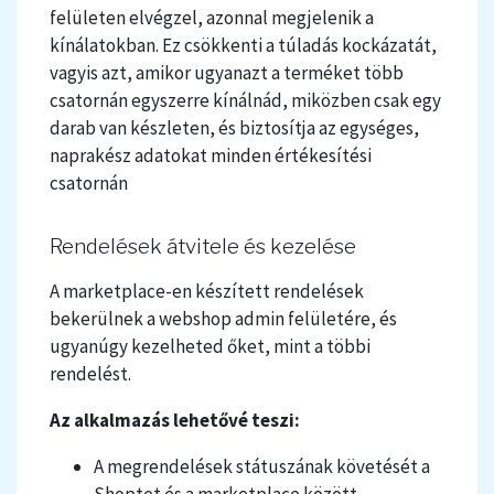
felületen elvégzel, azonnal megjelenik a
kínálatokban. Ez csökkenti a túladás kockázatát,
vagyis azt, amikor ugyanazt a terméket több
csatornán egyszerre kínálnád, miközben csak egy
darab van készleten, és biztosítja az egységes,
naprakész adatokat minden értékesítési
csatornán
Rendelések átvitele és kezelése
A marketplace-en készített rendelések
bekerülnek a webshop admin felületére, és
ugyanúgy kezelheted őket, mint a többi
rendelést.
Az alkalmazás lehetővé teszi:
A megrendelések státuszának követését a
Shoptet és a marketplace között