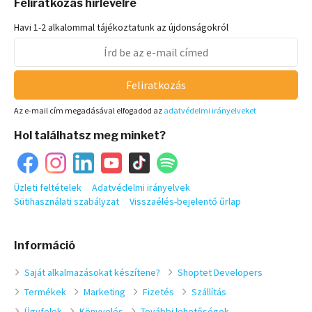
Feliratkozás hírlevélre
Havi 1-2 alkalommal tájékoztatunk az újdonságokról
Feliratkozás
Az e-mail cím megadásával elfogadod az
adatvédelmi irányelveket
Hol találhatsz meg minket?
Üzleti feltételek
Adatvédelmi irányelvek
Sütihasználati szabályzat
Visszaélés-bejelentő űrlap
Információ
Saját alkalmazásokat készítene?
Shoptet Developers
Termékek
Marketing
Fizetés
Szállítás
Ügyfelek
Könyvelés
További lehetőségek