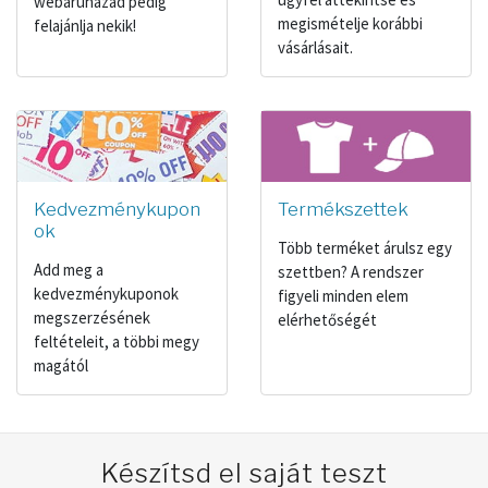
webáruházad pedig
megismételje korábbi
felajánlja nekik!
vásárlásait.
Kedvezménykupon
Termékszettek
ok
Több terméket árulsz egy
Add meg a
szettben? A rendszer
kedvezménykuponok
figyeli minden elem
megszerzésének
elérhetőségét
feltételeit, a többi megy
magától
Készítsd el saját teszt