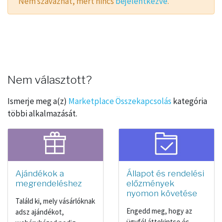
Nem szavazhat, mert nincs
bejelentkezve
.
Nem választott?
Ismerje meg a(z)
Marketplace Összekapcsolás
kategória
többi alkalmazását.
Ajándékok a
Állapot és rendelési
megrendeléshez
előzmények
nyomon követése
Találd ki, mely vásárlóknak
Engedd meg, hogy az
adsz ajándékot,
ügyfél áttekintse és