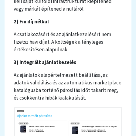
kell saját külföldi infrastruktúrát kiépítened
vagy márkát építened a nulláról.
2) Fix díj nélkül
A csatlakozásért és az ajánlatkezelésért nem
fizetsz havi díjat. A költségek a tényleges
értékesítésen alapulnak.
3) Integrált ajánlatkezelés
Az ajánlatok alapértelmezett beállítása, az
adatok validálása és az automatikus marketplace
katalógusba történő párosítás időt takarít meg,
és csökkenti a hibák kialakulását.