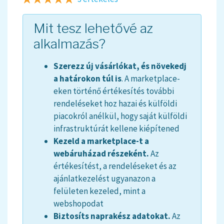
Mit tesz lehetővé az
alkalmazás?
Szerezz új vásárlókat, és növekedj
a határokon túl is
. A marketplace-
eken történő értékesítés további
rendeléseket hoz hazai és külföldi
piacokról anélkül, hogy saját külföldi
infrastruktúrát kellene kiépítened
Kezeld a marketplace-t a
webáruházad részeként.
Az
értékesítést, a rendeléseket és az
ajánlatkezelést ugyanazon a
felületen kezeled, mint a
webshopodat
Biztosíts naprakész adatokat.
Az