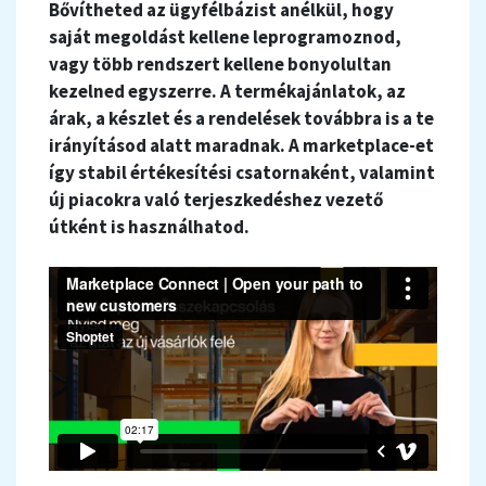
Bővítheted az ügyfélbázist anélkül, hogy
saját megoldást kellene leprogramoznod,
vagy több rendszert kellene bonyolultan
kezelned egyszerre. A termékajánlatok, az
árak, a készlet és a rendelések továbbra is a te
irányításod alatt maradnak. A marketplace-et
így stabil értékesítési csatornaként, valamint
új piacokra való terjeszkedéshez vezető
útként is használhatod.