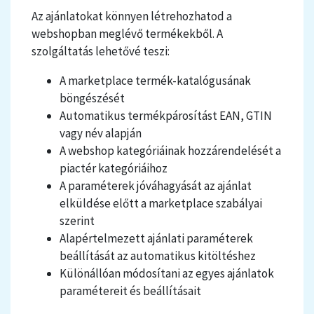
Az ajánlatokat könnyen létrehozhatod a
webshopban meglévő termékekből. A
szolgáltatás lehetővé teszi:
A marketplace termék-katalógusának
böngészését
Automatikus termékpárosítást EAN, GTIN
vagy név alapján
A webshop kategóriáinak hozzárendelését a
piactér kategóriáihoz
A paraméterek jóváhagyását az ajánlat
elküldése előtt a marketplace szabályai
szerint
Alapértelmezett ajánlati paraméterek
beállítását az automatikus kitöltéshez
Különállóan módosítani az egyes ajánlatok
paramétereit és beállításait