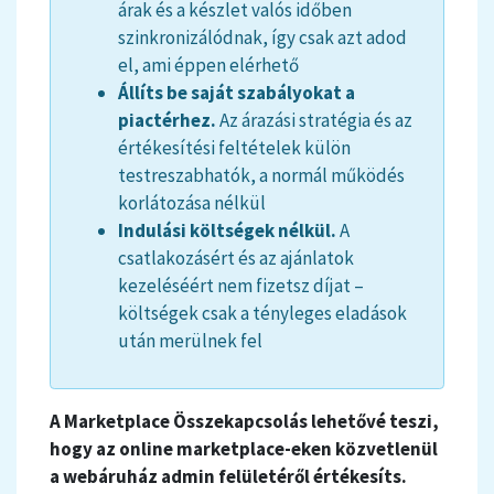
árak és a készlet valós időben
szinkronizálódnak, így csak azt adod
el, ami éppen elérhető
Állíts be saját szabályokat a
piactérhez.
Az árazási stratégia és az
értékesítési feltételek külön
testreszabhatók, a normál működés
korlátozása nélkül
Indulási költségek nélkül.
A
csatlakozásért és az ajánlatok
kezeléséért nem fizetsz díjat –
költségek csak a tényleges eladások
után merülnek fel
A Marketplace Összekapcsolás lehetővé teszi,
hogy az online marketplace-eken közvetlenül
a webáruház admin felületéről értékesíts.