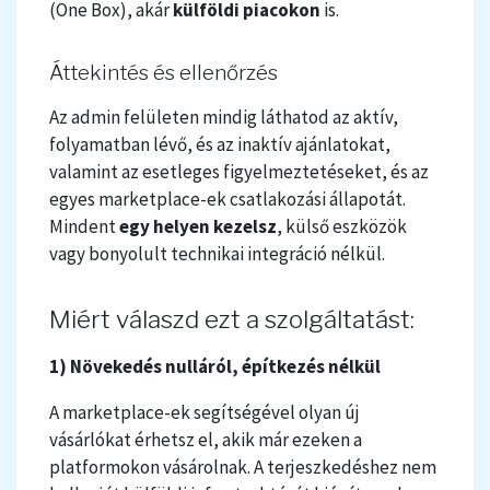
(One Box), akár
külföldi piacokon
is.
Áttekintés és ellenőrzés
Az admin felületen mindig láthatod az aktív,
folyamatban lévő, és az inaktív ajánlatokat,
valamint az esetleges figyelmeztetéseket, és az
egyes marketplace-ek csatlakozási állapotát.
Mindent
egy helyen kezelsz
, külső eszközök
vagy bonyolult technikai integráció nélkül
.
Miért válaszd ezt a szolgáltatást:
1) Növekedés nulláról, építkezés nélkül
A marketplace-ek segítségével olyan új
vásárlókat érhetsz el, akik már ezeken a
platformokon vásárolnak. A terjeszkedéshez nem