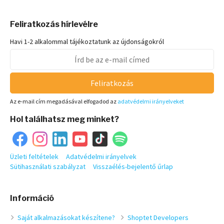
Feliratkozás hírlevélre
Havi 1-2 alkalommal tájékoztatunk az újdonságokról
Feliratkozás
Az e-mail cím megadásával elfogadod az
adatvédelmi irányelveket
Hol találhatsz meg minket?
Üzleti feltételek
Adatvédelmi irányelvek
Sütihasználati szabályzat
Visszaélés-bejelentő űrlap
Információ
Saját alkalmazásokat készítene?
Shoptet Developers