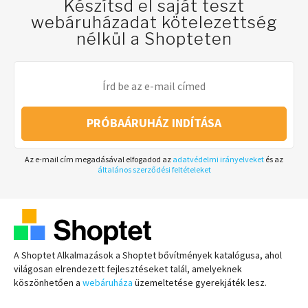
Készítsd el saját teszt
webáruházadat kötelezettség
nélkül a Shopteten
PRÓBAÁRUHÁZ INDÍTÁSA
Az e-mail cím megadásával elfogadod az
adatvédelmi irányelveket
és az
általános szerződési feltételeket
A Shoptet Alkalmazások a Shoptet bővítmények katalógusa, ahol
világosan elrendezett fejlesztéseket talál, amelyeknek
köszönhetően a
webáruháza
üzemeltetése gyerekjáték lesz.