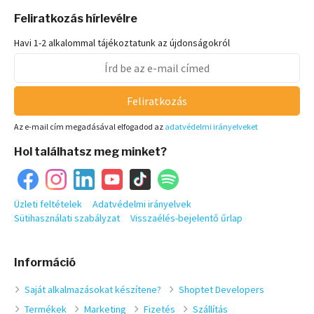
Feliratkozás hírlevélre
Havi 1-2 alkalommal tájékoztatunk az újdonságokról
Feliratkozás
Az e-mail cím megadásával elfogadod az
adatvédelmi irányelveket
Hol találhatsz meg minket?
Üzleti feltételek
Adatvédelmi irányelvek
Sütihasználati szabályzat
Visszaélés-bejelentő űrlap
Információ
Saját alkalmazásokat készítene?
Shoptet Developers
Termékek
Marketing
Fizetés
Szállítás