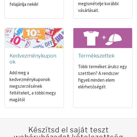
megismételje korábbi
felajánlja nekik!
vásárlásait.
Kedvezménykupon
Termékszettek
ok
Több terméket árulsz egy
Add meg a
szettben? A rendszer
kedvezménykuponok
figyeli minden elem
megszerzésének
elérhetőségét
feltételeit, a többi megy
magától
Készítsd el saját teszt