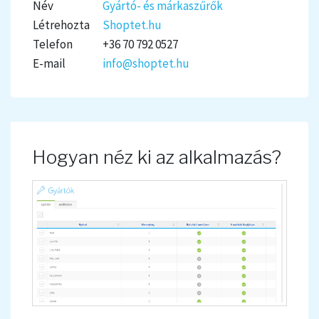
Név
Gyártó- és márkaszűrők
Létrehozta
Shoptet.hu
Telefon
+36 70 792 0527
E-mail
info@shoptet.hu
Hogyan néz ki az alkalmazás?