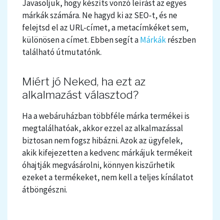
Javasoljuk, hogy készíts vonzó leírást az egyes
márkák számára. Ne hagyd ki az SEO-t, és ne
felejtsd el az URL-címet, a metacímkéket sem,
különösen a címet. Ebben segít a
Márkák
részben
található útmutatónk.
Miért jó Neked, ha ezt az
alkalmazást választod?
Ha a webáruházban többféle márka termékei is
megtalálhatóak, akkor ezzel az alkalmazással
biztosan nem fogsz hibázni. Azok az ügyfelek,
akik kifejezetten a kedvenc márkájuk termékeit
óhajtják megvásárolni, könnyen kiszűrhetik
ezeket a termékeket, nem kell a teljes kínálatot
átböngészni.