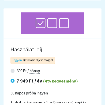
Használati díj
Ingyen
a(z) Basic díjcsomagtól
690 Ft /
hónap
7 949 Ft /
év
(4% kedvezmény)
30 napos próba
ingyen
Az alkalmazás ingyenes próbaidőszaka az első telepítést