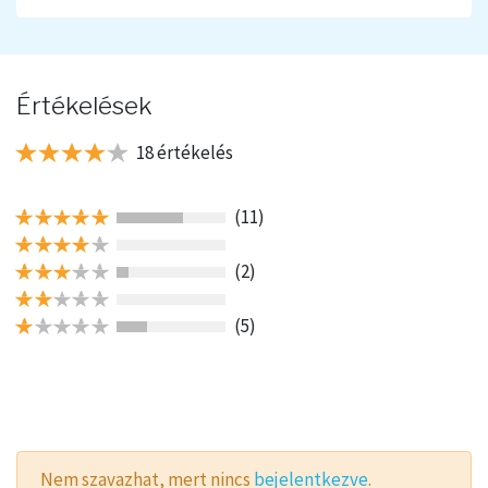
Értékelések
18 értékelés
(11)
(2)
(5)
Nem szavazhat, mert nincs
bejelentkezve
.