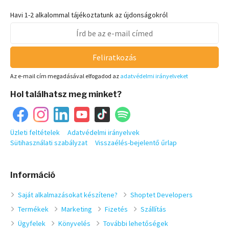
Havi 1-2 alkalommal tájékoztatunk az újdonságokról
Feliratkozás
Az e-mail cím megadásával elfogadod az
adatvédelmi irányelveket
Hol találhatsz meg minket?
Üzleti feltételek
Adatvédelmi irányelvek
Sütihasználati szabályzat
Visszaélés-bejelentő űrlap
Információ
Saját alkalmazásokat készítene?
Shoptet Developers
Termékek
Marketing
Fizetés
Szállítás
Ügyfelek
Könyvelés
További lehetőségek