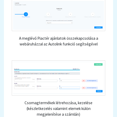
A meglévő Piactér ajánlatok összekapcsolása a
webáruházzal az Autolink funkció segítségével
Csomagtermékek létrehozása, kezelése
(készletkezelés valamint elemek külön
megjelenítése a számlán)