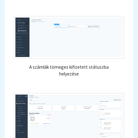
A számlák tömeges kifizetett státuszba
helyezése