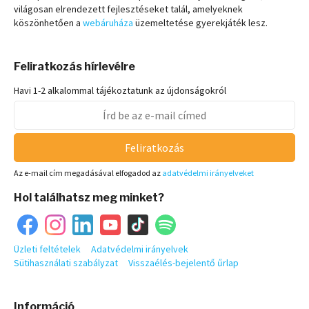
világosan elrendezett fejlesztéseket talál, amelyeknek
köszönhetően a
webáruháza
üzemeltetése gyerekjáték lesz.
Feliratkozás hírlevélre
Havi 1-2 alkalommal tájékoztatunk az újdonságokról
Feliratkozás
Az e-mail cím megadásával elfogadod az
adatvédelmi irányelveket
Hol találhatsz meg minket?
Üzleti feltételek
Adatvédelmi irányelvek
Sütihasználati szabályzat
Visszaélés-bejelentő űrlap
Információ