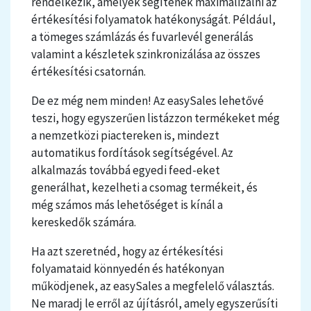
rendelkezik, amelyek segítenek maximalizálni az
értékesítési folyamatok hatékonyságát. Például,
a tömeges számlázás és fuvarlevél generálás
valamint a készletek szinkronizálása az összes
értékesítési csatornán.
De ez még nem minden! Az easySales lehetővé
teszi, hogy egyszerűen listázzon termékeket még
a nemzetközi piactereken is, mindezt
automatikus fordítások segítségével. Az
alkalmazás továbbá egyedi feed-eket
generálhat, kezelheti a csomag termékeit, és
még számos más lehetőséget is kínál a
kereskedők számára.
Ha azt szeretnéd, hogy az értékesítési
folyamataid könnyedén és hatékonyan
működjenek, az easySales a megfelelő választás.
Ne maradj le erről az újításról, amely egyszerűsíti