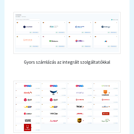
Gyors számlázás az integrált szolgáltatókkal