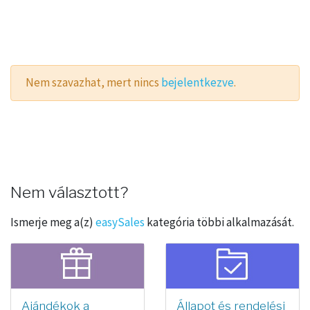
Nem szavazhat, mert nincs
bejelentkezve
.
Nem választott?
Ismerje meg a(z)
easySales
kategória többi alkalmazását.
Ajándékok a
Állapot és rendelési