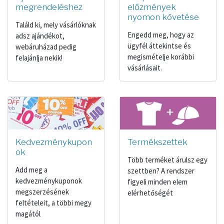
megrendeléshez
előzmények
nyomon követése
Találd ki, mely vásárlóknak
Engedd meg, hogy az
adsz ajándékot,
ügyfél áttekintse és
webáruházad pedig
megismételje korábbi
felajánlja nekik!
vásárlásait.
Kedvezménykupon
Termékszettek
ok
Több terméket árulsz egy
Add meg a
szettben? A rendszer
kedvezménykuponok
figyeli minden elem
megszerzésének
elérhetőségét
feltételeit, a többi megy
magától