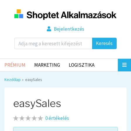
Bejelentkezés
Keresés
PRÉMIUM
MARKETING
LOGISZTIKA
Kezdőlap
easySales
easySales
0 értékelés