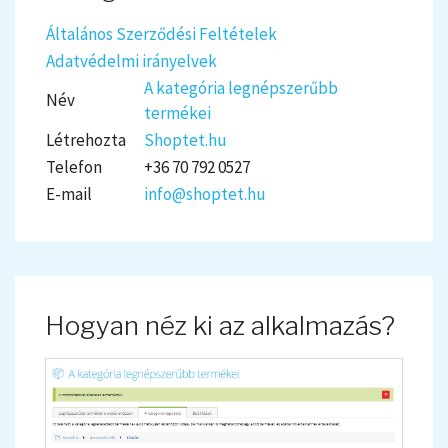
Általános Szerződési Feltételek
Adatvédelmi irányelvek
A kategória legnépszerűbb
Név
termékei
Létrehozta
Shoptet.hu
Telefon
+36 70 792 0527
E-mail
info@shoptet.hu
Hogyan néz ki az alkalmazás?