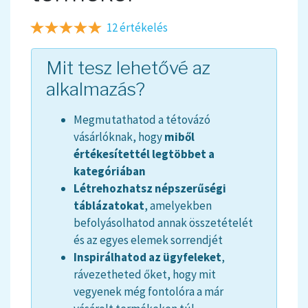
12 értékelés
Mit tesz lehetővé az
alkalmazás?
Megmutathatod a tétovázó
vásárlóknak, hogy
miből
értékesítettél legtöbbet a
kategóriában
Létrehozhatsz népszerűségi
táblázatokat
, amelyekben
befolyásolhatod annak összetételét
és az egyes elemek sorrendjét
Inspirálhatod az ügyfeleket
,
rávezetheted őket, hogy mit
vegyenek még fontolóra a már