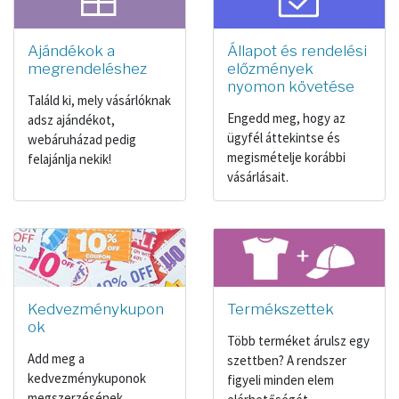
Ajándékok a
Állapot és rendelési
megrendeléshez
előzmények
nyomon követése
Találd ki, mely vásárlóknak
Engedd meg, hogy az
adsz ajándékot,
ügyfél áttekintse és
webáruházad pedig
megismételje korábbi
felajánlja nekik!
vásárlásait.
Kedvezménykupon
Termékszettek
ok
Több terméket árulsz egy
Add meg a
szettben? A rendszer
kedvezménykuponok
figyeli minden elem
megszerzésének