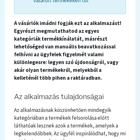
vásárolt termékeken túl
A vásárlók imádni fogják ezt az alkalmazást!
Egyrészt megmutathatod az egyes
kategóriák termékkínálatát, másrészt
lehetőséged van manuális beavatkozással
felhívni az ügyfelek figyelmét valami
különlegesre: legyen szó újdonságról, vagy
akár olyan termékekről, melyekből a
kelleténél több pihen a raktáradban.
Az alkalmazás tulajdonságai
Az alkalmazásnak köszönhetően mindegyik
kategóriában a termékek felsorolása előtt
láthatóak lesznek azok a termékek, amelyek a
legkelendőbbek. Az ügyfél inspirálódhat, hogy mi