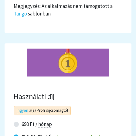
Megjegyzés: Az alkalmazás nem támogatott a
Tango
sablonban.
Használati díj
Ingyen
a(z) Profi díjcsomagtól
690 Ft /
hónap