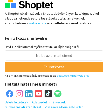
A Shoptet Alkalmazások a Shoptet bővítmények katalógusa, ahol
világosan elrendezett fejlesztéseket talál, amelyeknek
köszönhetően a
webáruháza
üzemeltetése gyerekjáték lesz.
Feliratkozás hírlevélre
Havi 1-2 alkalommal tájékoztatunk az újdonságokról
Feliratkozás
Az e-mail cím megadásával elfogadod az
adatvédelmi irányelveket
Hol találhatsz meg minket?
Üzleti feltételek
Adatvédelmi irányelvek
Sütihasználati szabályzat
Visszaélés-bejelentő űrlap