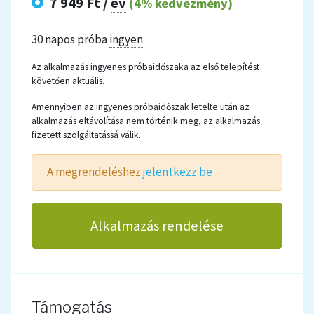
7 949 Ft /
év
(4% kedvezmény)
30 napos próba
ingyen
Az alkalmazás ingyenes próbaidőszaka az első telepítést
követően aktuális.
Amennyiben az ingyenes próbaidőszak letelte után az
alkalmazás eltávolítása nem történik meg, az alkalmazás
fizetett szolgáltatássá válik.
A megrendeléshez
jelentkezz be
Alkalmazás rendelése
Támogatás